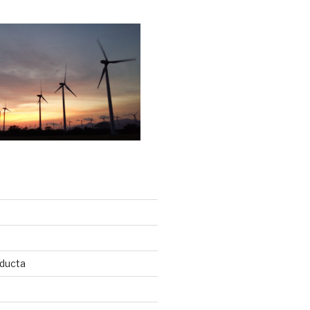
A
ducta