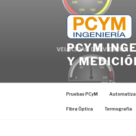
PCYM INGE
Y MEDICIÓ
Pruebas PCyM
Automatizac
Fibra Óptica
Termografía