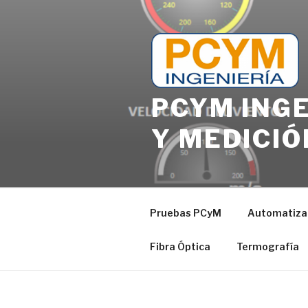
PCYM INGE
Y MEDICIÓ
Pruebas PCyM
Automatizac
Fibra Óptica
Termografía